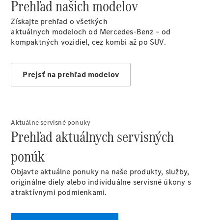
Prehľad našich modelov
Vyhľadať
online
Získajte prehľad o všetkých
aktuálnych modeloch od Mercedes-Benz – od
kompaktných vozidiel, cez kombi až po SUV.
Prejsť na prehľad modelov
Prehľad
Konfigurátor
modelov
Aktuálne servisné ponuky
Finančné
Prehľad aktuálnych servisných
služby
ponúk
Digitálne
doplnky
Objavte aktuálne ponuky na naše produkty, služby,
MANUFAKTUR
originálne diely alebo individuálne servisné úkony s
Mercedes
atraktívnymi podmienkami.
me Store
Požičovňa
Mercedes-