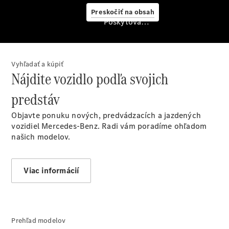
starostlivosť
Preskočiť na obsah
o vozidlo
Poskytovateľ/ochrana osobných údajov
Originálne
stierače
Mercedes-
Benz
Vyhľadať a kúpiť
Bezplatná
Nájdite vozidlo podľa svojich
servisná
prehliadka
predstáv
Záruka
predĺžená
Objavte ponuku nových, predvádzacích a jazdených
na 4 roky
vozidiel Mercedes-Benz. Radi vám poradíme ohľadom
našich modelov.
Viac informácií
Prehľad modelov