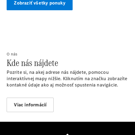
Benz
Zobraziť všetky ponuky
Konfigurátor
príslušenstva
Rezervovať
predvádzaciu
jazdu
O nás
Kde nás nájdete
Pozrite si, na akej adrese nás nájdete, pomocou
interaktívnej mapy nižšie. Kliknutím na značku zobrazíte
kontakné údaje ako aj možnosť spustenia navigácie.
Servis a
príslušenstvo
Viac informácií